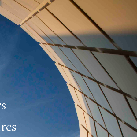
s
res