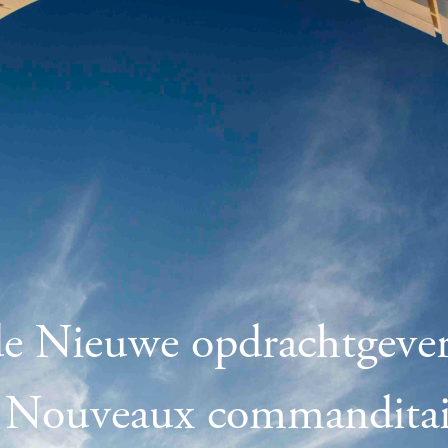
de Nieuwe opdrachtgever
s Nouveaux commanditai