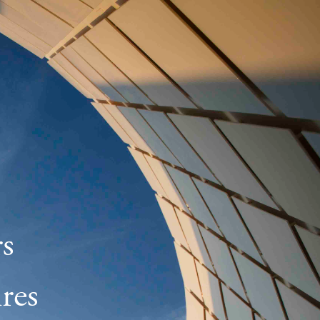
s
res