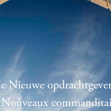
de Nieuwe opdrachtgever
s Nouveaux commanditai